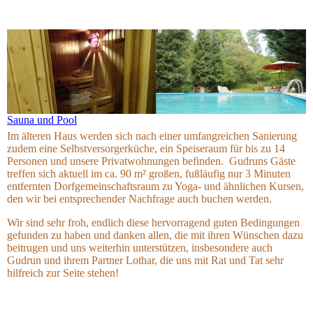
Sauna und Pool
Im älteren Haus werden sich nach einer umfangreichen Sanierung
zudem
eine Selbstversorgerküche, ein Speiseraum für bis zu 14
Personen und unsere Privatwohnungen befinden. Gudruns Gäste
treffen sich aktuell im ca. 90 m² großen, fußläufig nur 3 Minuten
entfernten Dorfgemeinschaftsraum zu Yoga- und ähnlichen Kursen,
den wir bei entsprechender Nachfrage auch buchen werden.
Wir sind sehr froh, endlich diese hervorragend guten Bedingungen
gefunden zu haben und danken allen, die mit ihren Wünschen dazu
beitrugen und uns weiterhin unterstützen, insbesondere auch
Gudrun und ihrem Partner Lothar, die uns mit Rat und Tat sehr
hilfreich zur Seite stehen!