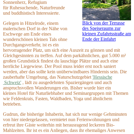
Sonnenherz, Refugium
für
Ruhesuchende,
Naturfreunde
und
buddhistisch Interessierte.
Blick von der Terrasse
Gelegen
in Hitzelrode,
einem
des Speiseraums zur
malerischen Dorf
in der Nähe von
kleinen Zufahrtsstraße am
Eschwege
am Ende eines
Ende der Einfahrt
wunderschönen kleinen Tals ohne
Durchgangsverkehr, ist es ein
hervorragender Platz, um sich eine Auszeit zu gönnen und mit
Gleichgesinnten zu treffen. Auf dem parkähnlichen, gut 5.000 m²
großen Grundstück findest du lauschige Plätze und auch eine
herrliche Liegewiese. Der Pool muss leider erst noch saniert
werden, aber das sollte kein unüberwindbares Hindernis sein. Die
zauberhafte Umgebung, das Naturschutzgebiet
'Hessische
Schweiz'
, lädt zu ausgedehnten Spaziergängen und auch
anspruchsvollen Wanderungen ein. Bisher wurde hier
ein
kleines
Hotel für Naturliebhaber und Seminargruppen mit Themen
wie Feldenkrais, Fasten, Waldbaden, Yoga und ähnlichem
betrieben.
Gudrun, die bisherige Inhaberin, hat sich nur wenige Gehminuten
von hier niedergelassen, vermietet nun Ferienwohnungen und
erfreut ihre Gäste weiterhin mit herausragend leckeren Bio-
Mahlzeiten. Ihr ist es ein Anliegen, dass ihr ehemaliges Anwesen