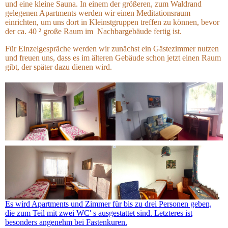
und eine kleine Sauna. In einem der größeren, zum Waldrand
gelegenen Apartments werden wir einen Meditationsraum
einrichten, um uns dort in Kleinstgruppen treffen zu können, bevor
der ca. 40 ² große Raum im Nachbargebäude fertig ist.
Für Einzelgespräche werden wir zunächst ein Gästezimmer nutzen
und freuen uns, dass es im älteren Gebäude schon jetzt einen Raum
gibt, der später dazu dienen wird.
Es wird Apartments und Zimmer für bis zu drei Personen geben,
die zum Teil mit zwei WC' s ausgestattet sind. Letzteres ist
besonders angenehm bei Fastenkuren.